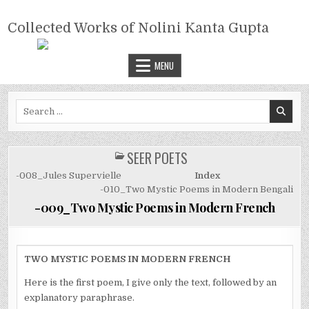
Skip
COLLECTED WORKS OF NOLINI
to
Collected Works of Nolini Kanta Gupta
KANTA GUPTA
content
MENU
Search
for:
SEER POETS
POSTED
IN
-008_Jules Supervielle
Index
-010_Two Mystic Poems in Modern Bengali
-009_Two Mystic Poems in Modern French
TWO MYSTIC POEMS IN MODERN FRENCH
Here is the first poem, I give only the text, followed by an
explanatory paraphrase.